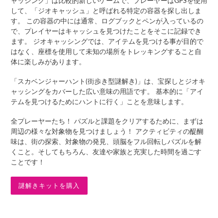
ャッシング」は比較的新しいゲームで、プレーヤーはGPSを使用
して、「ジオキャッシュ」と呼ばれる特定の容器を探し出しま
す。 この容器の中には通常、ログブックとペンが入っているの
で、プレイヤーはキャッシュを見つけたことをそこに記録でき
ます。 ジオキャッシングでは、アイテムを見つける事が目的で
はなく、座標を使用して未知の場所をトレッキングすること自
体に楽しみがあります。
「スカベンジャーハント(街歩き型謎解き)」は、宝探しとジオキ
ャッシングをカバーした広い意味の用語です。 基本的に「アイ
テムを見つけるためにハントに行く」ことを意味します。
全プレーヤーたち！ パズルと課題をクリアするために、まずは
周辺の様々な対象物を見つけましょう！ アクティビティの醍醐
味は、街の探索、対象物の発見、頭脳をフル回転しパズルを解
くこと。そしてもちろん、友達や家族と充実した時間を過ごす
ことです！
謎解きキットを購入