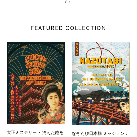
FEATURED COLLECTION
大
な
正
ぞ
ミ
た
ス
び
テ
日
リ
本
ー
橋
～
ミ
消
ッ
え
シ
た
ョ
鐘
ン：
を
竜
探
大正ミステリー ～消えた鐘を
宮
なぞたび日本橋 ミッション：