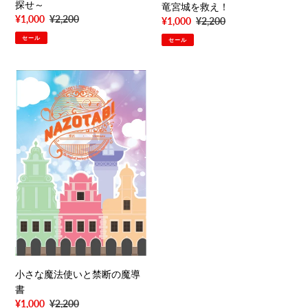
せ
探せ～
城
竜宮城を救え！
販
¥1,000
通
¥2,200
～
を
販
¥1,000
通
¥2,200
売
常
救
売
常
セール
セール
価
価
え！
価
価
格
格
格
格
小
さ
な
魔
法
使
い
と
禁
断
の
魔
導
書
小さな魔法使いと禁断の魔導
書
販
¥1,000
通
¥2,200