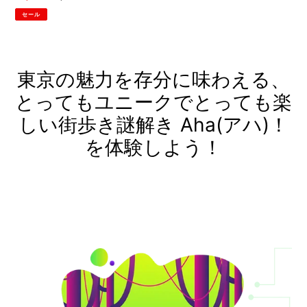
売
常
セール
価
価
格
格
東京の魅力を存分に味わえる、
とってもユニークでとっても楽
しい街歩き謎解き Aha(アハ)！
を体験しよう！