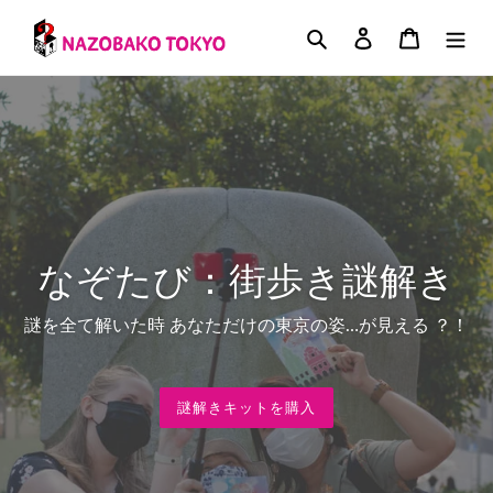
コ
ン
検索
ログイン
カート
テ
ン
ツ
に
ス
キ
ッ
プ
す
なぞたび：街歩き謎解き
る
謎を全て解いた時 あなただけの東京の姿…が見える ？！
謎解きキットを購入