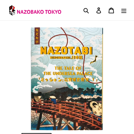
コ
ン
検索
ログイン
カート
テ
ン
ツ
に
ス
キ
ッ
プ
す
る