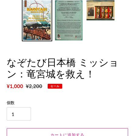
なぞたび日本橋 ミッショ
ン：竜宮城を救え！
販
¥1,000
通
¥2,200
セール
売
常
価
価
個数
格
格
カートに追加する