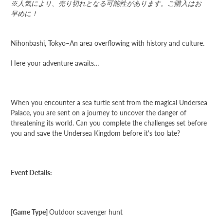
※
人気により、売り切れとなる可能性があります。
ご購入はお
早めに！
Nihonbashi, Tokyo–An area overflowing with history and culture.
Here your adventure awaits…
When you encounter a sea turtle sent from the magical Undersea
Palace, you are sent on a journey to uncover the danger of
threatening its world. Can you complete the challenges set before
you and save the Undersea Kingdom before it's too late?
Event Details:
[Game Type]
Outdoor scavenger hunt