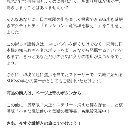
観光だけで何時間も歩くのに疲れたり、
あまり興味が沸かず、
飽きしまうことはありませんか？
そんなあなたに、
日本橋駅の街
を楽しく探索できる
街歩き
謎解
きアクティビティ『
ミッション：竜宮城を救え！
』をご用意し
ました！
この街歩き謎解きは、単にパズルを解くだけでなく、同時に日
本橋の知られざる名スポットを
楽しみながら発掘することがで
きます。きっとあなただけのお気に入りの場所が見つかるでし
ょう。
さらに、環境問題に焦点を当てたストーリーで、気軽に始める
SDGsの学びの第一歩としてもご活用いただけます。
商品の購入は、ページ上部のボタンから
この他に
、
浅草版「大正ミステリー～消えた鐘を探せ～」
と横
浜版「小さな魔法使いと禁断の魔導書」
も絶賛発売中
！
さあ、今すぐ謎解きの旅にでかけよう！