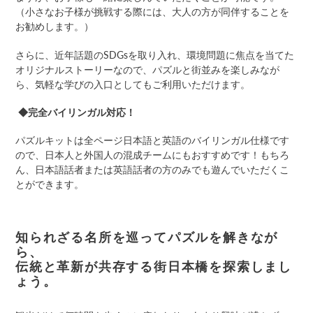
（小さなお子様
が挑戦する際には、
大人
の方
が同伴することを
お勧めします。）
さらに、近年話題のSDGsを取り入れ、環境問題に焦点を当てた
オリジナルストーリーなので、パズルと街並みを楽しみなが
ら、気軽な学びの入口としてもご利用いただけます。
◆完全バイリンガル対応！
パズルキットは全ページ日本語と英語のバイリンガル仕様です
ので、日本人と外国人の混成チームにもおすすめです！もちろ
ん、日本語話者または英語話者の方のみでも遊んで
いただくこ
とができます
。
知られざる名所
を巡ってパズルを解きなが
ら、
伝統と革新が共存する街
日本橋を探索しまし
ょう。