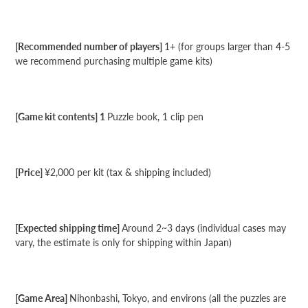
[Recommended number of players]
1+ (for groups larger than 4-5
we recommend purchasing multiple game kits)
[Game kit contents] 1
Puzzle book, 1 clip pen
[Price]
¥2,000 per kit (tax & shipping included)
[Expected shipping time]
Around 2~3 days (individual cases may
vary, the estimate is only for shipping within Japan)
[Game Area]
Nihonbashi, Tokyo, and environs (all the puzzles are