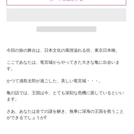
カ
ー
今回の旅の舞台は、日本文化の風情溢れる街、東京日本橋。
ト
に
ここであなたは、竜宮城からやってきた大きな亀に出会いま
商
す。
品
を
かつて浦島太郎が過ごした、美しい竜宮城・・・。
追
加
亀の話では、王国は今、とても深刻な危機に面しているといい
す
ます。
る
さあ、あなたは全ての謎を解き、無事に深海の王国を救うこと
ができるでしょうか⁉