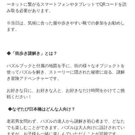
ーネットに繋がるスマートフォンやタブレットでQRコードを読
み取る必要があります。
※当日は、気候に合った服や歩きやすい靴での参加をお勧めし
ます。
◆「街歩き謎解き」とは？
パズルブック
と付属の
地図を手に、街の様々なオブジェクトを
使ってパズルを解き、
ストーリーに隠された
秘密に迫る
、謎解
き冒険アドベンチャーです。
お好きな日に、お好きな人と、お好きなだけ時間をかけてご挑
戦ください！
◆なぞたび日本橋はどんな人向け？
老若男女
問わず、パズルの達人から謎解き初心者まで
、どなた
でも楽し
むことができ
ます。パズルは大人向けに設計されてい
ますが、お子様も一緒に楽しんで
いただくことが可能です
。