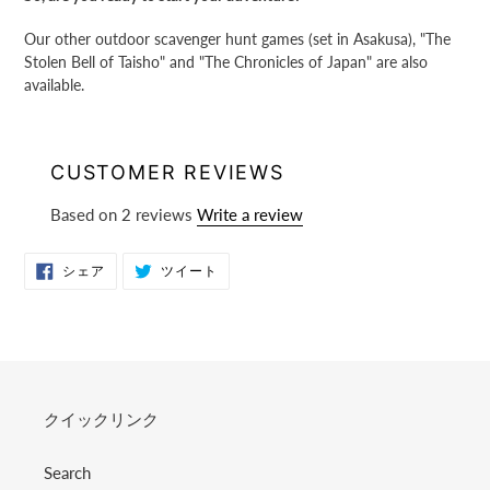
Our other outdoor scavenger hunt games (set in Asakusa), "The
Stolen Bell of Taisho" and "The Chronicles of Japan" are also
available.
CUSTOMER REVIEWS
Based on 2 reviews
Write a review
FACEBOOK
TWITTER
シェア
ツイート
で
に
シ
投
ェ
稿
ア
す
す
る
る
クイックリンク
Search